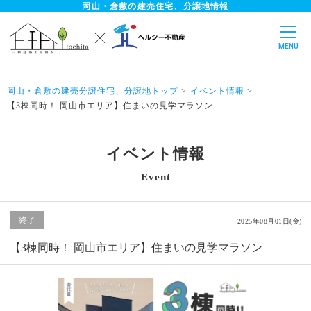
岡山・倉敷の建売住宅、分譲地情報
無料
見学予約はこちらから
MENU
岡山・倉敷の建売分譲住宅、分譲地トップ
イベント情報
【3棟同時！ 岡山市エリア】住まいの見学マラソン
エリアから探す
マップから探す
イベント情報
会員登録
ログイン
Event
ホーム
終了
2025年08月01日(金)
新築一戸建て一覧
【3棟同時！ 岡山市エリア】住まいの見学マラソン
完成見学会開催中一覧
販売開始前・販売予定前物件